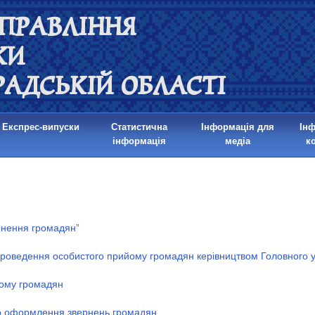
ПРАВЛІННЯ
КИ
РАДСЬКІЙ ОБЛАСТІ
Експрес-випуски
Статистична
Інформація для
Ін
інформація
медіа
к
рнення громадян”
проведення особистого прийому громадян керівництвом Головного уп
йому громадян
о оформлення звернень громадян