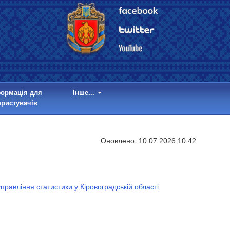
формація для
Інше...
ористувачів
Оновлено:
10.07.2026 10:42
равління статистики у Кіровоградській області