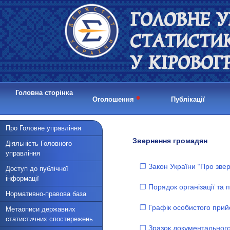
ГОЛОВНЕ У
СТАТИСТИ
У КІРОВОГ
Головна сторінка
•
Оголошення
Публікації
Про Головне управління
Звернення громадян
Діяльність Головного
управління
❐ Закон України “Про зве
Доступ до публічної
інформації
❐ Порядок організації та 
Нормативно-правова база
❐ Графік особистого при
Метаописи державних
статистичних спостережень
❐ Зразок документальног