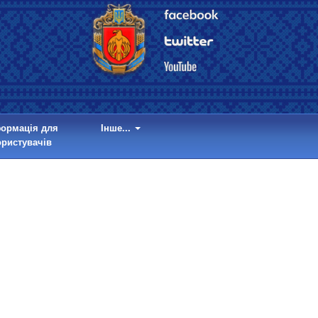
формація для
Інше...
ористувачів