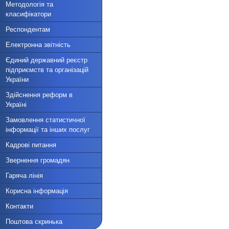
Методологія та
класифікатори
Респондентам
Електронна звітність
Єдиний державний реєстр
підприємств та організацій
України
Здійснення реформ в
Україні
Замовлення статистичної
інформації та інших послуг
Кадрові питання
Звернення громадян
Гаряча лінія
Корисна інформація
Контакти
Поштова скринька