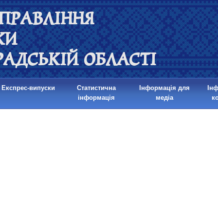
ПРАВЛІННЯ
КИ
РАДСЬКІЙ ОБЛАСТІ
Експрес-випуски
Статистична
Інформація для
Ін
інформація
медіа
к