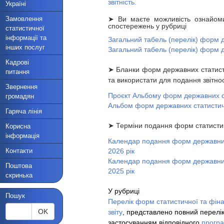
звітність.
Україні
Замовлення
➤ Ви маєте можливість ознайоми
спостережень у рубриці
статистичної
інформації та
Загальний табель (перелік) форм 
інших послуг
Загальний табель (перелік) форм 
Кадрові
➤ Бланки форм державних статисти
питання
та використати для подання звітно
Звернення
Проєкт Альбому форм державних ст
громадян
Альбом форм державних статистич
Гаряча лінія
➤ Терміни подання форм статистичн
Корисна
інформація
Календар подання форм державних 
Контакти
2026 рік
Календар подання форм державних 
Поштова
2025 рік
скринька
У рубриці
Пошук
Перелік форм статистичної та фінан
OK
звіту
, представлено повний перелік
застосуванням відповідного
програ