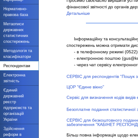
Просимо своєчасно вирішити усі пи
фінансової звітності до органів де
Нормативно-
Детальніше
правова база
Метаописи
державних
статистичних
Інформаційну та консультаційну 
спостережень
спостережень можна отримати дис
Методологія та
- в телефонному режимі (0522) 33 
класифікатори
- електронною поштою (gus@kr.uk
- через чат сервісу електронного
Респондентам
Електронна
СЕРВІС для респондентів “Пошук 
звітність
ЦОР "Єдине вікно"
Єдиний
державний
Сервіс для визначення кодів видів 
реєстр
підприємств та
Безоплатне подання статистичної з
організацій
України
СЕРВІС для безкоштовного подання 
забезпечення "КАБІНЕТ РЕСПОНД
Здійснення
реформ в
Більш повна інформація щодо елект