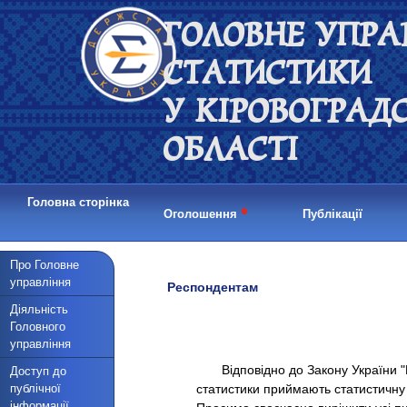
ГОЛОВНЕ УПРА
СТАТИСТИКИ
У КІРОВОГРАД
ОБЛАСТІ
Головна сторінка
•
Оголошення
Публікації
Про Головне
управління
Респондентам
Діяльність
Головного
управління
Відповідно до Закону України "Пр
Доступ до
публічної
статистики приймають статистичну 
інформації