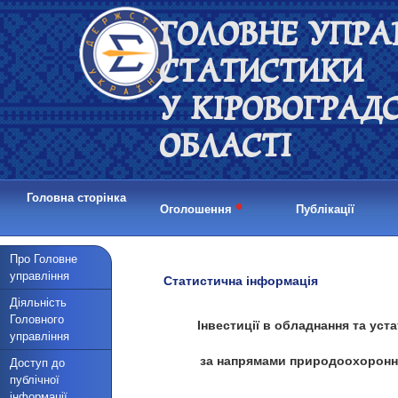
ГОЛОВНЕ УПРА
СТАТИСТИКИ
У КІРОВОГРАД
ОБЛАСТІ
Головна сторінка
•
Оголошення
Публікації
Про Головне
управління
Статистична інформація
Діяльність
Головного
Інвестиції в обладнання та уст
управління
за напрямами природоохоронної
Доступ до
публічної
інформації