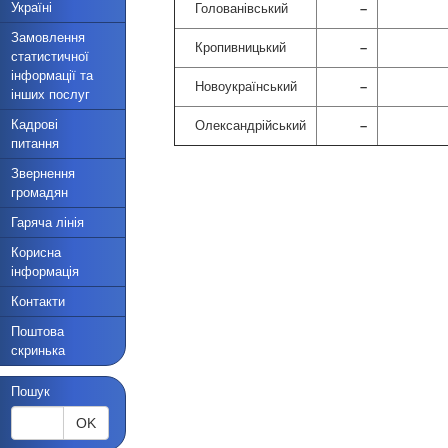
Україні
Голованівський
–
Замовлення
Кропивницький
–
статистичної
інформації та
Новоукраїнський
–
інших послуг
Кадрові
Олександрійський
–
питання
Звернення
громадян
Гаряча лінія
Корисна
інформація
Контакти
Поштова
скринька
Пошук
OK