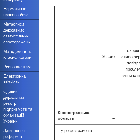
Нормативно-
правова база
Метаописи
державних
статистичних
спостережень
охоро
Методологія та
Усього
атмосфер
класифікатори
повітря
Респондентам
пробле
зміни клі
Електронна
звітність
Єдиний
державний
реєстр
підприємств та
Кіровоградська
організацій
область
–
України
Здійснення
у розрізі районів
реформ в