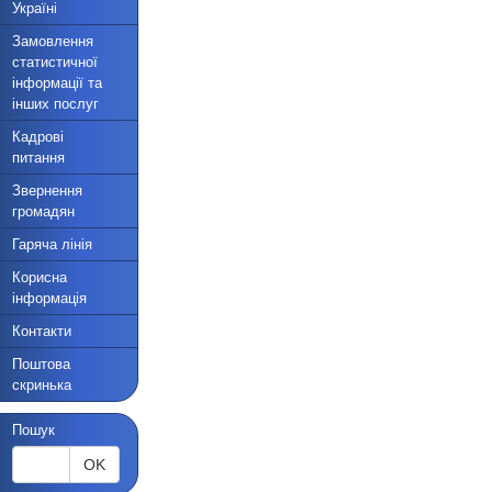
Україні
Замовлення
статистичної
інформації та
інших послуг
Кадрові
питання
Звернення
громадян
Гаряча лінія
Корисна
інформація
Контакти
Поштова
скринька
Пошук
OK