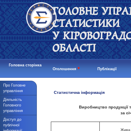
ГОЛОВНЕ УПРА
СТАТИСТИКИ
У КІРОВОГРАД
ОБЛАСТІ
Головна сторінка
•
Оголошення
Публікації
Про Головне
управління
Статистична інформація
Діяльність
Головного
Виробництво продукції 
управління
за с
Доступ до
публічної
Жива
інформації