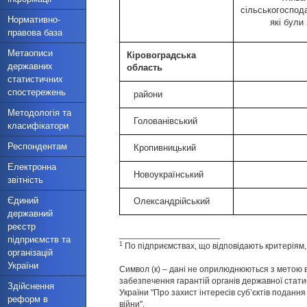
сільськогоспод
Нормативно-
які були 
правова база
Метаописи
Кіровоградська
державних
область
статистичних
спостережень
райони
Методологія та
Голованівський
класифікатори
Респондентам
Кропивницький
Електронна
Новоукраїнський
звітність
Єдиний
Олександрійський
державний
реєстр
_____________________
підприємств та
1
По підприємствах, що відповідають критеріям
організацій
України
Символ (к) – дані не оприлюднюються з метою в
забезпечення гарантій органів державної статис
Здійснення
України "Про захист інтересів суб’єктів подання 
реформ в
війни".