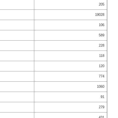
205
19028
106
589
228
118
120
774
1060
91
279
431