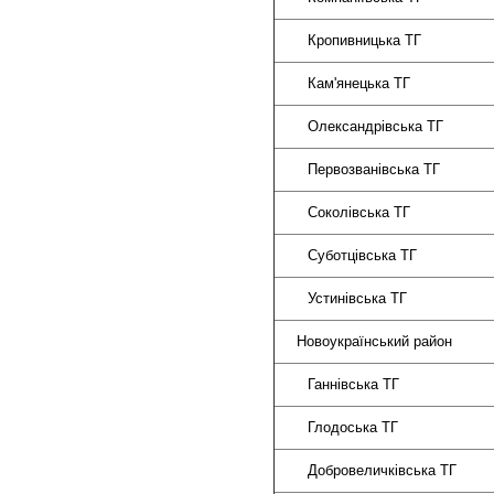
Кропивн
Кам'яне
Олександ
Первозва
Соколі
Суботці
Устині
Новоукраїн
Ганнів
Глодо
Добровели