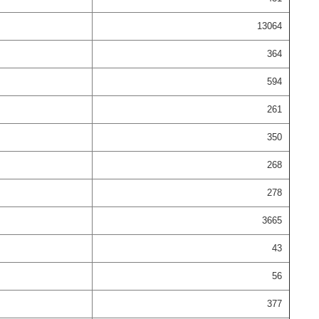
13064
364
594
261
350
268
278
3665
43
56
377