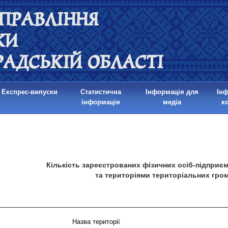
ПРАВЛІННЯ
КИ
РАДСЬКІЙ ОБЛАСТІ
Експрес-випуски
Статистична
Інформація для
Ін
інформація
медіа
к
Кількість зареєстрованих фізичних осіб-підприє
та територіями територіальних гро
Назва території