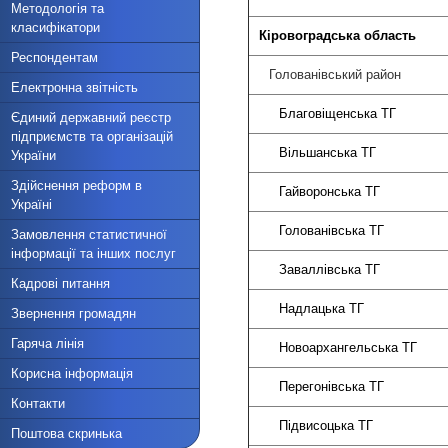
Методологія та
класифікатори
Кіровоградська
область
Респондентам
Голованівський район
Електронна звітність
Благовіщенська ТГ
Єдиний державний реєстр
підприємств та організацій
Вільша
України
Здійснення реформ в
Гайворо
Україні
Голован
Замовлення статистичної
інформації та інших послуг
Заваллі
Кадрові питання
Надла
Звернення громадян
Гаряча лінія
Новоархан
Корисна інформація
Перегон
Контакти
Підвис
Поштова скринька