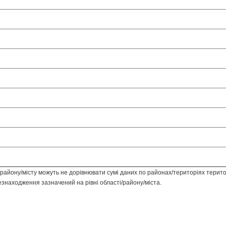
азька ТГ
рійська ТГ
вська ТГ
вська ТГ
ська ТГ
стівська ТГ
вська ТГ
одська ТГ
/району/місту можуть не дорівнювати сумі даних по районах/територіях терито
цезнаходження зазначений на рівні області/району/міста.