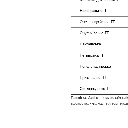
Новопр
Олександ
Онуфрії
Пантаї
Петрів
Попельна
Приюті
Світлов
Примітка.
Дані в цілому по області
відомостях яких код території міс