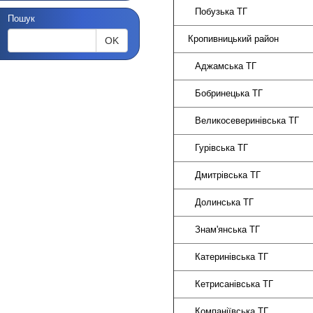
Побуз
Пошук
Кропивниц
OK
Аджам
Бобрин
Великосев
Гурів
Дмитрі
Долин
Знам'я
Катерин
Кетриса
Компані