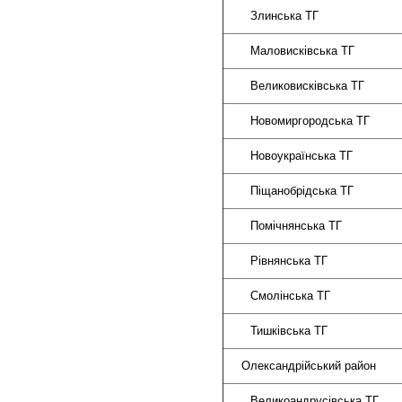
Злинс
Маловис
Великови
Новомирг
Новоукр
Піщаноб
Помічня
Рівнян
Смолін
Тишків
Олександрі
Великоанд