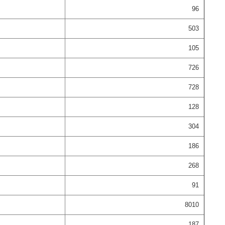
96
503
105
726
728
128
304
186
268
91
8010
187