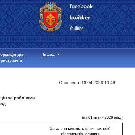
формація для
Інше...
ористувачів
Оновлено:
16.04.2026 10:49
мців за районами
мад
(на 01 квітня 2026 року)
Загальна кількість фізичних осіб-
підприємців, одиниць