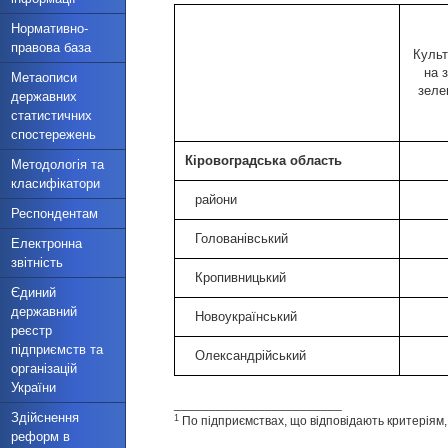
Нормативно-
правова база
Культ
на 
Метаописи
зеле
державних
статистичних
спостережень
Кіровоградська область
Методологія та
класифікатори
райони
Респондентам
Голованівський
Електронна
звітність
Кропивницький
Єдиний
державний
Новоукраїнський
реєстр
підприємств та
Олександрійський
організацій
України
________________________
Здійснення
1
По підприємствах, що відповідають критеріям
реформ в