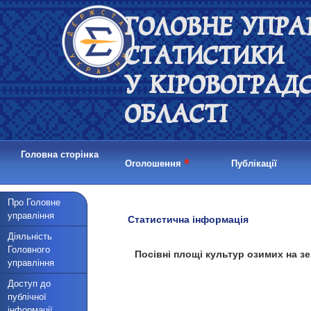
ГОЛОВНЕ УПРА
СТАТИСТИКИ
У КІРОВОГРАД
ОБЛАСТІ
Головна сторінка
•
Оголошення
Публікації
Про Головне
управління
Статистична інформація
Діяльність
Головного
Посівні площі культур озимих на з
управління
Доступ до
публічної
інформації