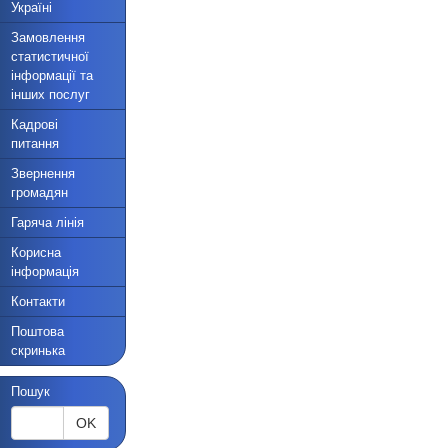
Україні
Замовлення
статистичної
інформації та
інших послуг
Кадрові
питання
Звернення
громадян
Гаряча лінія
Корисна
інформація
Контакти
Поштова
скринька
Пошук
OK