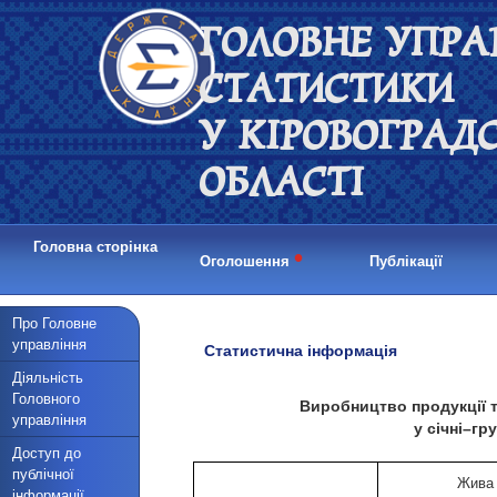
ГОЛОВНЕ УПРА
СТАТИСТИКИ
У КІРОВОГРАД
ОБЛАСТІ
Головна сторінка
•
Оголошення
Публікації
Про Головне
управління
Статистична інформація
Діяльність
Головного
Виробництво продукції 
управління
у січні–гр
Доступ до
публічної
Жива
інформації