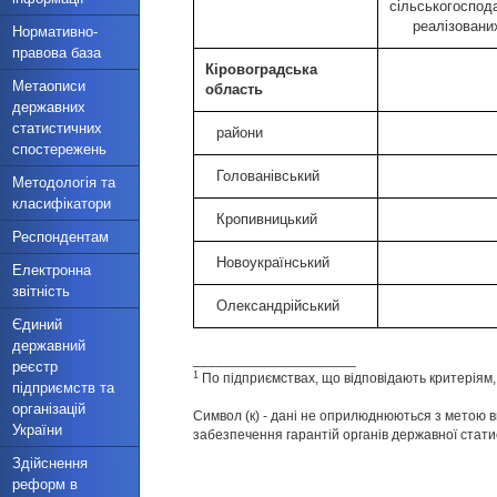
сільськогоспод
реалізованих
Нормативно-
правова база
Кіровоградська
Метаописи
область
державних
статистичних
райони
спостережень
Голованівський
Методологія та
класифікатори
Кропивницький
Респондентам
Новоукраїнський
Електронна
звітність
Олександрійський
Єдиний
державний
_____________________
реєстр
1
По підприємствах, що відповідають критеріям
підприємств та
організацій
Символ (к) - дані не оприлюднюються з метою в
України
забезпечення гарантій органів державної стати
Здійснення
реформ в