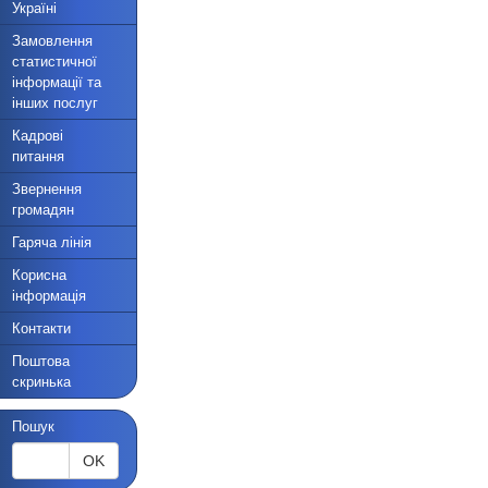
Україні
Замовлення
статистичної
інформації та
інших послуг
Кадрові
питання
Звернення
громадян
Гаряча лінія
Корисна
інформація
Контакти
Поштова
скринька
Пошук
OK