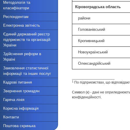
Методологія та
Кіровоградська область
класифікатори
Респондентам
райони
Електронна звітність
Голованівський
Єдиний державний реєстр
підприємств та організацій
Кропивницький
України
Новоукраїнський
Здійснення реформ в
Україні
Олександрійський
Замовлення статистичної
інформації та інших послуг
_____________________
1
Кадрові питання
По підприємствах, що відповідаю
Звернення громадян
Символ (к) - дані не оприлюднюють
конфіденційності.
Гаряча лінія
Корисна інформація
Контакти
Поштова скринька