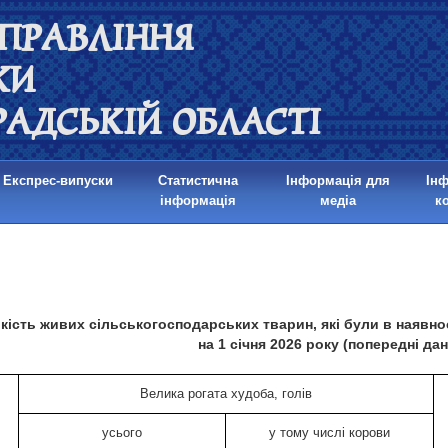
ПРАВЛІННЯ
КИ
РАДСЬКІЙ ОБЛАСТІ
Експрес-випуски
Статистична
Інформація для
Ін
інформація
медіа
к
кість живих сільськогосподарських тварин, які були в наявно
на 1 січня 2026 року (попередні дан
Велика рогата худоба, голів
усього
у тому числі корови