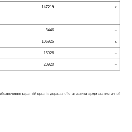
147219
к
3446
–
106925
к
15928
–
20920
–
абезпечення гарантій органів державної статистики щодо статистичної