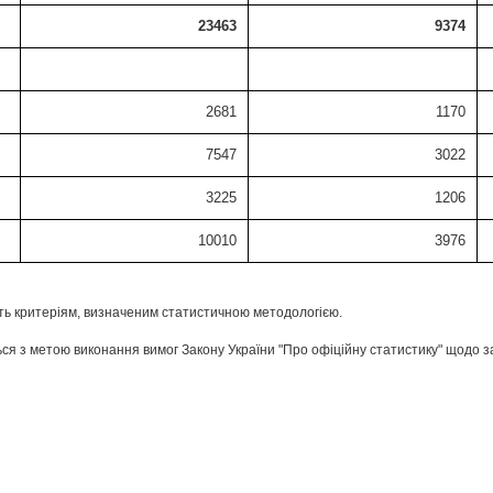
23463
9374
2681
1170
7547
3022
3225
1206
10010
3976
ть критеріям, визначеним статистичною методологією.
ся з метою виконання вимог Закону України "Про офіційну статистику" щодо з