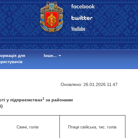
формація для
Інше...
ористувачів
Оновлено:
26.01.2026 11:47
1
сті у підприємствах
за районами
і)
Свині, голів
Птиця свійська, тис. голів