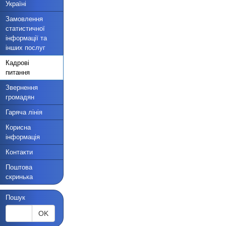
Україні
Замовлення
статистичної
інформації та
інших послуг
Кадрові
питання
Звернення
громадян
Гаряча лінія
Корисна
інформація
Контакти
Поштова
скринька
Пошук
OK