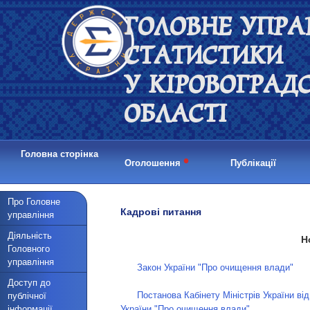
ГОЛОВНЕ УПРА
СТАТИСТИКИ
У КІРОВОГРАД
ОБЛАСТІ
Головна сторінка
•
Оголошення
Публікації
Про Головне
Кадрові питання
управління
Діяльність
Н
Головного
управління
Закон України "Про очищення влади"
Доступ до
Постанова Кабінету Міністрів України ві
публічної
інформації
України "Про очищення влади"