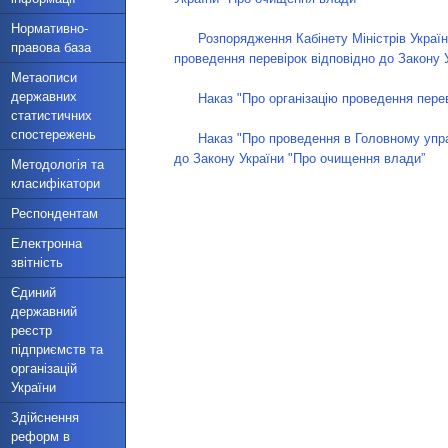
Нормативно-
Розпорядження Кабінету Міністрів Украї
правова база
проведення перевірок відповідно до Закону 
Метаописи
державних
Наказ "Про організацію проведення пере
статистичних
спостережень
Наказ "Про проведення в Головному управ
до Закону України "Про очищення влади”
Методологія та
класифікатори
Респондентам
Електронна
звітність
Єдиний
державний
реєстр
підприємств та
організацій
України
Здійснення
реформ в