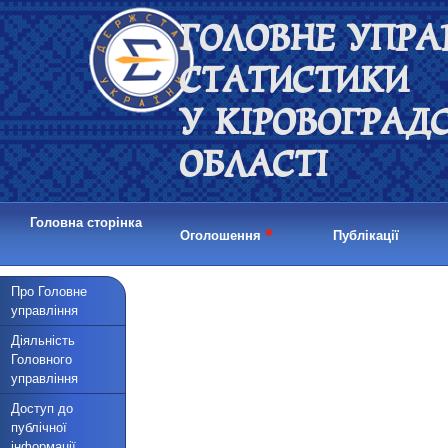
ГОЛОВНЕ УПРА
СТАТИСТИКИ
У КІРОВОГРАД
ОБЛАСТІ
Головна сторінка
•
Оголошення
Публікації
Про Головне
управління
Діяльність
Головного
управління
Доступ до
публічної
інформації