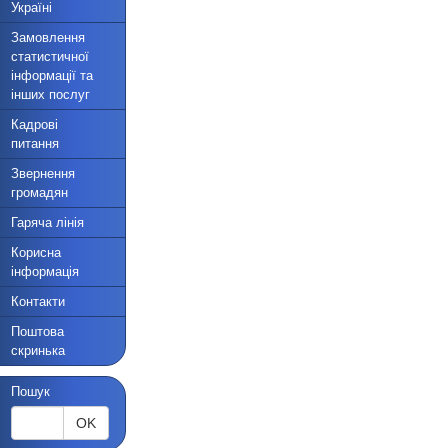
Україні
Замовлення
статистичної
інформації та
інших послуг
Кадрові
питання
Звернення
громадян
Гаряча лінія
Корисна
інформація
Контакти
Поштова
скринька
Пошук
OK