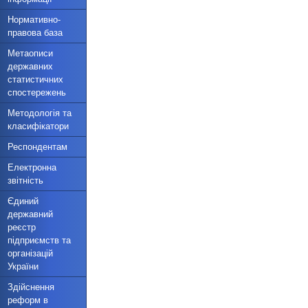
Нормативно-
правова база
Метаописи
державних
статистичних
спостережень
Методологія та
класифікатори
Респондентам
Електронна
звітність
Єдиний
державний
реєстр
підприємств та
організацій
України
Здійснення
реформ в