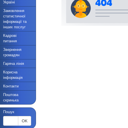
Україні
Замовлення
статистичної
інформації та
інших послуг
Кадрові
питання
Звернення
громадян
Гаряча лінія
Корисна
інформація
Контакти
Поштова
скринька
Пошук
OK