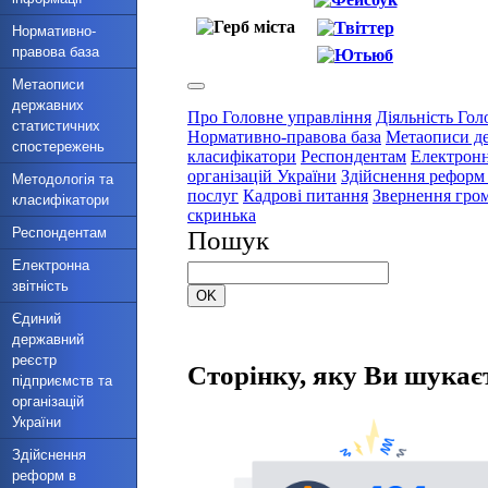
Нормативно-
правова база
Метаописи
державних
статистичних
спостережень
Методологія та
класифікатори
Респондентам
Електронна
звітність
Єдиний
державний
реєстр
підприємств та
організацій
України
Здійснення
реформ в